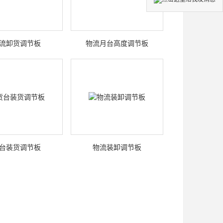
流卸货调节板
物流月台高度调节板
台装货调节板
物流装卸调节板