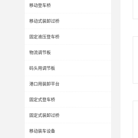
移动登车桥
移动式装卸过桥
固定液压登车桥
物流调节板
码头用调节板
港口用装卸平台
固定式登车桥
固定式装卸过桥
移动装车设备