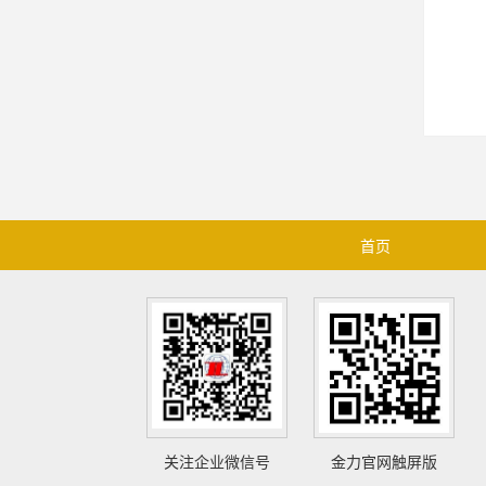
首页
关注企业微信号
金力官网触屏版