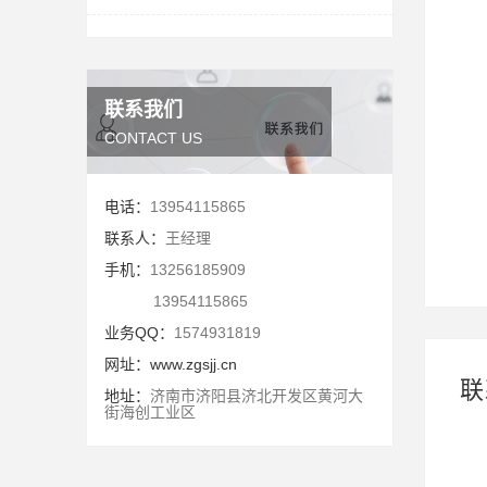
联系我们
CONTACT US
电话：
13954115865
联系人：
王经理
手机：
13256185909
13954115865
业务QQ：
1574931819
网址：
www.zgsjj.cn
联
地址：
济南市济阳县济北开发区黄河大
街海创工业区