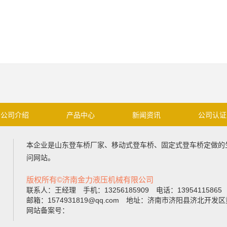
公司介绍
产品中心
新闻资讯
公司认证
本企业是
山东登车桥厂家
、
移动式登车桥
、
固定式登车桥定做
的
问网站。
版权所有©济南金力液压机械有限公司
联系人：王经理 手机：13256185909 电话：1395411586
邮箱：1574931819@qq.com 地址：济南市济阳县济北开
网站备案号：