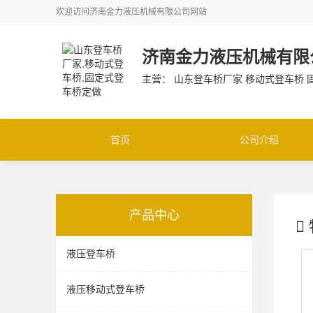
欢迎访问
济南金力液压机械有限公司
网站
济南金力液压机械有限
主营： 山东登车桥厂家 移动式登车桥
首页
公司介绍
产品中心
液压登车桥
液压移动式登车桥