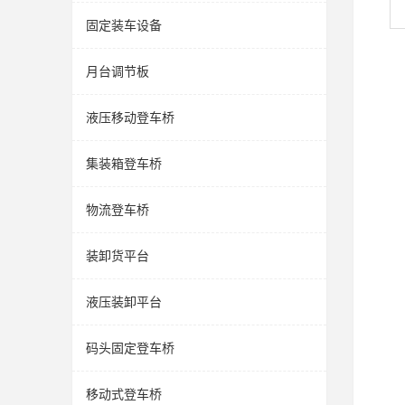
固定装车设备
月台调节板
液压移动登车桥
集装箱登车桥
物流登车桥
装卸货平台
液压装卸平台
码头固定登车桥
移动式登车桥