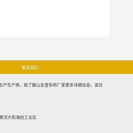
联系我们
生产生产商，欲了解
山东登车桥厂家
更多详细信息，请访
5
发区黄河大街海创工业区