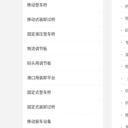
移动登车桥
移动式装卸过桥
固定液压登车桥
物流调节板
码头用调节板
港口用装卸平台
固定式登车桥
固定式装卸过桥
移动装车设备