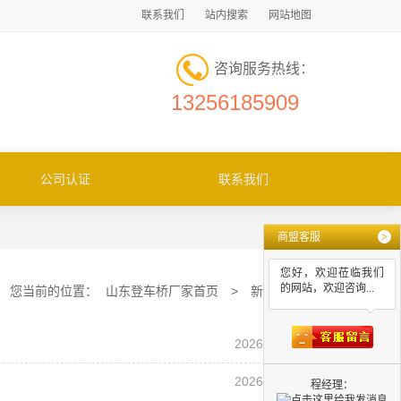
联系我们
站内搜索
网站地图
咨询服务热线：
13256185909
公司认证
联系我们
商盟客服
>
您好，欢迎莅临我们
的网站，欢迎咨询...
您当前的位置：
山东登车桥厂家首页
>
新闻资讯
2026-08-06
2026-08-06
程经理：