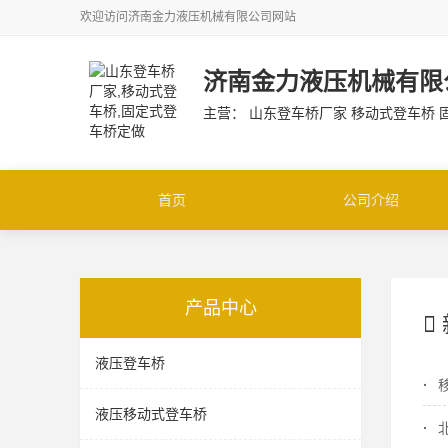
欢迎访问
济南金力液压机械有限公司
网站
济南金力液压机械有限
主营： 山东登车桥厂家 移动式登车桥
首页
公司介绍
产品中心
液压登车桥
液压移动式登车桥