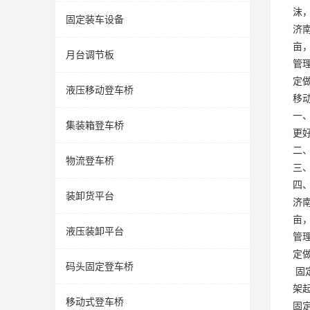
沫
固定装车设备
济
亩，
月台调节板
管
定
液压移动登车桥
移
一
集装箱登车桥
更
二
物流登车桥
三
四
装卸货平台
济
亩，
液压装卸平台
管
定
码头固定登车桥
固
架
移动式登车桥
固