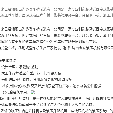
年来已经涌现出许多登车桥制造商，公司是一家专业制造移动式固定式集
式液压登车桥、固定式液压登车桥、集装箱卸货平台、月台调节板、液压
年来已经涌现出许多登车桥制造商，公司是一家专业制造移动式固定式集
式液压登车桥、固定式液压登车桥、集装箱卸货平台、月台调节板、液压
我国将会有更多的登车桥制造企业将登车桥市场开拓到国际市场。
动式登车桥
，移动式登车桥生产厂家批发 选择 济南金立液压机械有限公
液压支腿特点
、 设计合理，承载能力强；
、 大工作行程适应车型广范，操作更方便
、 采用进口液压原件，使用寿命更长
物流调节板
。
、 桥面用国标罗纹钢交叉焊接
山东登车桥厂家
，透水及防滑性能
、 实心胎经久耐用。
们常用的液压升降机，是一种多功能起重装卸机械设备。液压升降机升降
降机本身结构简单易于维护得到了广大企业和个人客户的青睐。
降机的液压油箱在升降机以及液压升降机等一些液压机械的液压系统中的