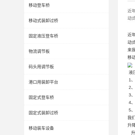
移动登车桥
近
动
移动式装卸过桥
近
固定液压登车桥
动
来
物流调节板
移
码头用调节板
1
港口用装卸平台
2
3
固定式登车桥
4
5
固定式装卸过桥
我
升
移动装车设备
升