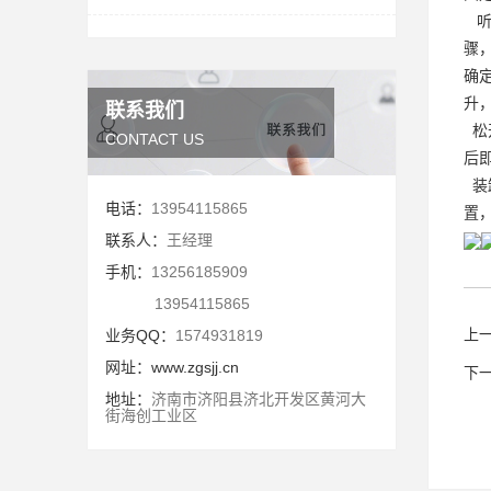
听
骤
确
升
联系我们
松
CONTACT US
后
装
电话：
13954115865
置
联系人：
王经理
手机：
13256185909
13954115865
上
业务QQ：
1574931819
网址：
www.zgsjj.cn
下
地址：
济南市济阳县济北开发区黄河大
街海创工业区