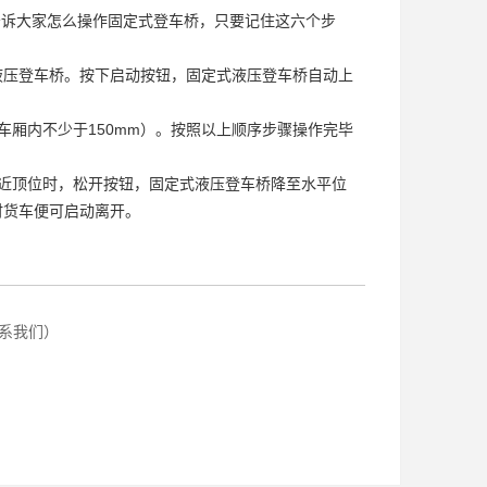
诉大家怎么操作固定式登车桥，只要记住这六个步
液压登车桥。按下启动按钮，固定式液压登车桥自动上
厢内不少于150mm）。按照以上顺序步骤操作完毕
近顶位时，松开按钮，固定式液压登车桥降至水平位
时货车便可启动离开。
联系我们）