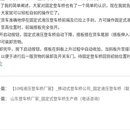
了我的简单阐述，大家对固定登车桥也有了一个简单的认识，现在我就告
，大家就可以轻松自如的操作它了。
定货车准确地停在固定式液压登车桥前端及已拉上手刹，方可操作固定式
，至高位置时，前端搭板完全张开。
开启动按钮，固定式液压登车桥自动下降，搭板搭在货车尾部（搭板伸入车
即可装卸货物。
卸完毕，按下启动按钮，搭板在斜板上升过程中自动收加，当斜板升至接
，以便于进行后一版货物的装卸及开关车门。待固定登车桥回到初始位置
一篇：
【10吨液压登车桥厂家】_移动式登车桥公司_固定液压登车桥（
一篇：
山东登车桥厂家_固定式登车桥生产商（电话咨询）