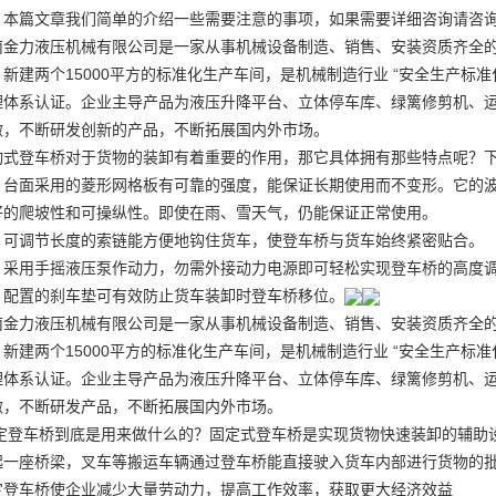
，本篇文章我们简单的介绍一些需要注意的事项，如果需要详细咨询请咨
南金力液压机械有限公司是一家从事机械设备制造、销售、安装资质齐全的
新建两个15000平方的标准化生产车间，是机械制造行业 “安全生产标准化二
理体系认证。企业主导产品为液压升降平台、立体停车库、绿篱修剪机、运
做
，不断研发创新的产品，不断拓展国内外市场。
动式登车桥对于货物的装卸有着重要的作用，那它具体拥有那些特点呢？
、台面采用的菱形网格板有可靠的强度，能保证长期使用而不变形。它的
好的爬坡性和可操纵性。即使在雨、雪天气，仍能保证正常使用。
、可调节长度的索链能方便地钩住货车，使登车桥与货车始终紧密贴合。
、采用手摇液压泵作动力，勿需外接动力电源即可轻松实现登车桥的高度
、配置的刹车垫可有效防止货车装卸时登车桥移位。
南金力液压机械有限公司是一家从事机械设备制造、销售、安装资质齐全的
新建两个15000平方的标准化生产车间，是机械制造行业 “安全生产标准化二
理体系认证。企业主导产品为液压升降平台、立体停车库、绿篱修剪机、运
做
，不断研发产品，不断拓展国内外市场。
定登车桥到底是用来做什么的？固定式登车桥是实现货物快速装卸的辅助
起一座桥梁，叉车等搬运车辆通过登车桥能直接驶入货车内部进行货物的
定登车桥使企业减少大量劳动力，提高工作效率，获取更大经济效益